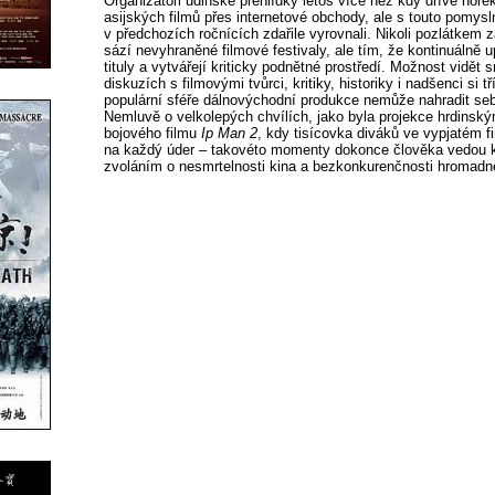
Organizátoři udinské přehlídky letos více než kdy dříve hoře
asijských filmů přes internetové obchody, ale s touto pomysl
v předchozích ročnících zdařile vyrovnali. Nikoli pozlátkem 
sází nevyhraněné filmové festivaly, ale tím, že kontinuálně 
tituly a vytvářejí kriticky podnětné prostředí. Možnost vidě
diskuzích s filmovými tvůrci, kritiky, historiky i nadšenci si t
populární sféře dálnovýchodní produkce nemůže nahradit se
Nemluvě o velkolepých chvílích, jako byla projekce hrdinsk
bojového filmu
Ip Man 2
, kdy tisícovka diváků ve vypjatém f
na každý úder – takovéto momenty dokonce člověka vedo
zvoláním o nesmrtelnosti kina a bezkonkurenčnosti hromadn