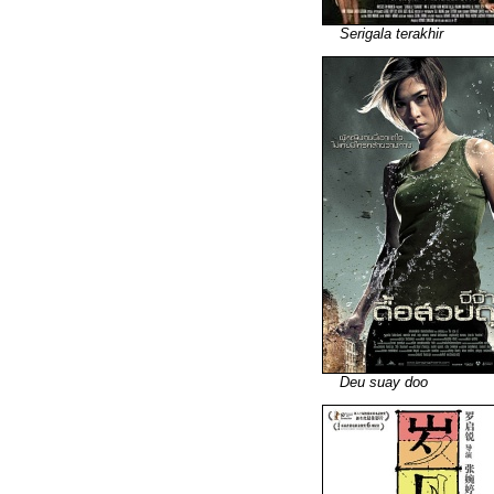
Serigala terakhir
Deu suay doo