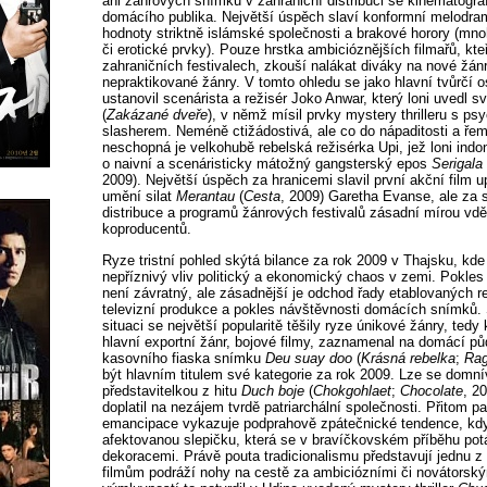
ani žánrových snímků v zahraniční distribuci se kinematograf
domácího publika. Největší úspěch slaví konformní melodrama
hodnoty striktně islámské společnosti a brakové horory (mn
či erotické prvky). Pouze hrstka ambicióznějších filmařů, kteř
zahraničních festivalech, zkouší nalákat diváky na nové žán
nepraktikované žánry. V tomto ohledu se jako hlavní tvůrčí 
ustanovil scenárista a režisér Joko Anwar, který loni uvedl svů
(
Zakázané dveře
), v němž mísil prvky mystery thrilleru s 
slasherem. Neméně ctižádostivá, ale co do nápaditosti a řem
neschopná je velkohubě rebelská režisérka Upi, jež loni indon
o naivní a scenáristicky mátožný gangsterský epos
Serigala 
2009). Největší úspěch za hranicemi slavil první akční film u
umění silat
Merantau
(
Cesta
, 2009) Garetha Evanse, ale za 
distribuce a programů žánrových festivalů zásadní mírou vd
koproducentů.
Ryze tristní pohled skýtá bilance za rok 2009 v Thajsku, kde
nepříznivý vliv politický a ekonomický chaos v zemi. Pokle
není závratný, ale zásadnější je odchod řady etablovaných r
televizní produkce a pokles návštěvnosti domácích snímků
situaci se největší popularitě těšily ryze únikové žánry, tedy
hlavní exportní žánr, bojové filmy, zaznamenal na domácí p
kasovního fiaska snímku
Deu suay doo
(
Krásná rebelka
;
Rag
být hlavním titulem své kategorie za rok 2009. Lze se domnív
představitelkou z hitu
Duch boje
(
Chokgohlaet
;
Chocolate
, 2
doplatil na nezájem tvrdě patriarchální společnosti. Přitom 
emancipace vykazuje podprahově zpátečnické tendence, kdy
afektovanou slepičku, která se v bravíčkovském příběhu po
dekoracemi. Právě pouta tradicionalismu představují jednu z
filmům podráží nohy na cestě za ambiciózními či novátorský