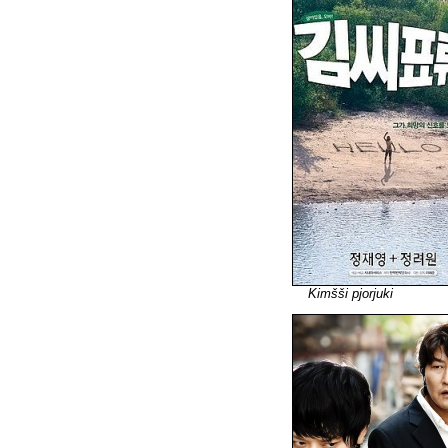
Kimšši pjorjuki