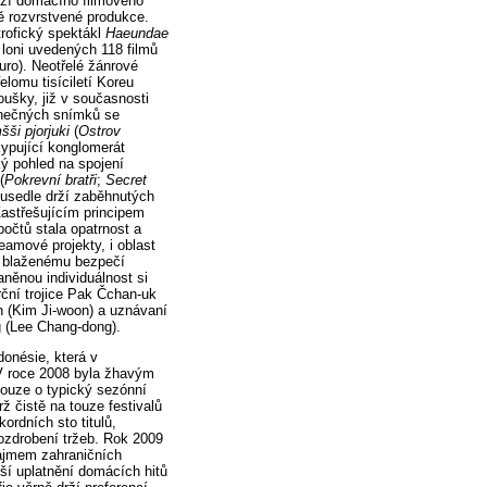
rizí domácího filmového
ě rozvrstvené produkce.
trofický spektákl
Haeundae
 loni uvedených 118 filmů
uro). Neotřelé žánrové
elomu tisíciletí Koreu
oušky, již v současnosti
dinečných snímků se
šši pjorjuki
(
Ostrov
kypující konglomerát
ký pohled na spojení
(
Pokrevní bratři
;
Secret
 usedle drží zaběhnutých
 Zastřešujícím principem
počtů stala opatrnost a
reamové projekty, i oblast
k blaženému bezpečí
něnou individuálnost si
ční trojice Pak Čchan-uk
 (Kim Ji-woon) a uznávaní
 (Lee Chang-dong).
donésie, která v
V roce 2008 byla žhavým
 pouze o typický sezónní
ž čistě na touze festivalů
ordních sto titulů,
rozdrobení tržeb. Rok 2009
zájmem zahraničních
ší uplatnění domácích hitů