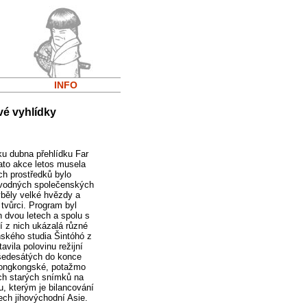
INFO
vé vyhlídky
ku dubna přehlídku Far
tato akce letos musela
ch prostředků bylo
rovodných společenských
yběly velké hvězdy a
tvůrci. Program byl
 dvou letech a spolu s
í z nich ukázalá různé
ského studia Šintóhó z
vila polovinu režijní
 šedesátých do konce
hongkongské, potažmo
ích starých snímků na
, kterým je bilancování
ech jihovýchodní Asie.