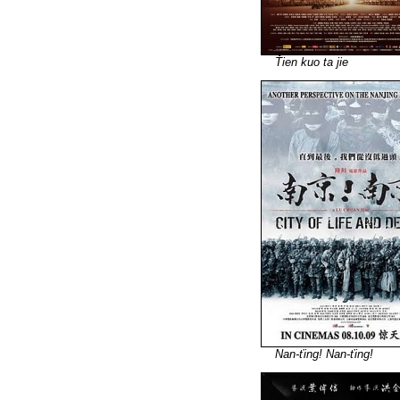
Ťien kuo ta jie
Nan-ťing! Nan-ťing!