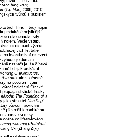
vyprávění. Tituly jako
t teng fung wan
;
an
(
Yip Man
, 2008, 2010)
ongských tvůrců s publikem
.
lastech filmu – tedy nejen
la produkčně nejsilnější
ržeb i ekonomické síly
ch norem. Vedle vstupu
 stvrzuje rostoucí význam
dcházejících let také
e na kvantitativní omezení
é zvýhodňuje domácí
cméně naznačuje, že čínské
a ně bít (jak prokázal
Kchung C'
(
Konfucius
,
í
Avatara
), ale současně
drý na populární žánr
é výročí založení Čínské
ní propagandistické fresky
 národa
;
The Founding of a
y jako strhující
Nan-ťing!
který původní povrchní
emě překročil k osobitému
í i žánrové snímky
 oděné do lifestylového
čchang wan mej
(
Perfektní
;
ang C'-i (Zhang Ziyi).