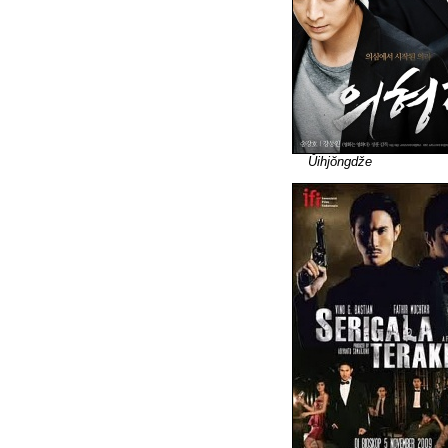
Ŭihjŏngdže