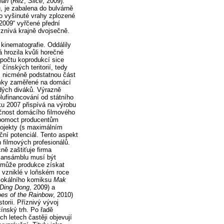
ean
(
Řez
;
Slice
, 2009).
u, je zabalena do bulvárně
o vyšinuté vrahy zplozené
 2009“ vyřčené přední
znívá krajně dvojsečně.
kinematografie. Oddálily
á hrozila kvůli horečné
 počtu koprodukcí sice
čínských teritorií, tedy
, nicméně podstatnou část
nímky zaměřené na domácí
adých diváků. Výrazně
lufinancování od státního
ku 2007 přispívá na výrobu
čnost domácího filmového
ň pomoct producentům
projekty (s maximálním
ční potenciál. Tento aspekt
filmových profesionálů.
ně zaštiťuje firma
o ansámblu musí být
 může produkce získat
 vzniklé v loňském roce
 lokálního komiksu
Mak
 Ding Dong
, 2009) a
es of the Rainbow
, 2010)
orii. Příznivý vývoj
ínský trh. Po řadě
h letech častěji objevují