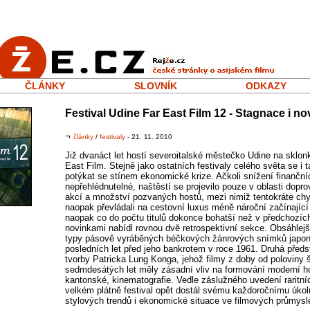
ČLÁNKY
SLOVNÍK
ODKAZY
Festival Udine Far East Film 12 - Stagnace i no
¬
články
/
festivaly
- 21. 11. 2010
Již dvanáct let hostí severoitalské městečko Udine na sklon
East Film. Stejně jako ostatních festivaly celého světa se i 
potýkat se stínem ekonomické krize. Ačkoli snížení finanční
nepřehlédnutelné, naštěstí se projevilo pouze v oblasti dop
akcí a množství pozvaných hostů, mezi nimiž tentokráte ch
naopak převládali na cestovní luxus méně nároční začínající 
naopak co do počtu titulů dokonce bohatší než v předchozích
novinkami nabídl rovnou dvě retrospektivní sekce. Obsáhlejš
typy pásově vyráběných béčkových žánrových snímků japon
posledních let před jeho bankrotem v roce 1961. Druhá předsta
tvorby Patricka Lung Konga, jehož filmy z doby od poloviny
sedmdesátých let měly zásadní vliv na formování moderní 
kantonské, kinematografie. Vedle záslužného uvedení raritn
velkém plátně festival opět dostál svému každoročnímu úkolu
stylových trendů i ekonomické situace ve filmových průmysl