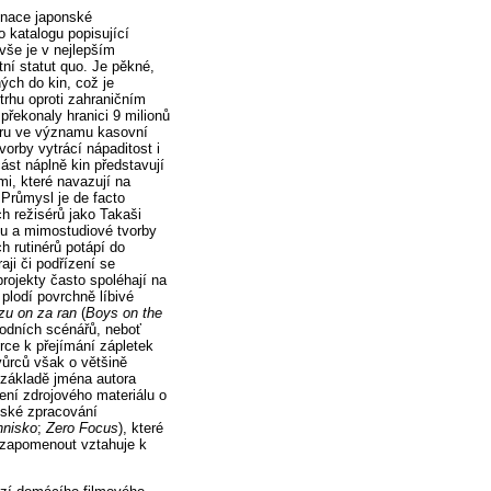
gnace japonské
o katalogu popisující
 vše je v nejlepším
tní statut quo. Je pěkné,
ých do kin, což je
trhu oproti zahraničním
 překonaly hranici 9 milionů
teru ve významu kasovní
vorby vytrácí nápaditost i
ást náplně kin představují
mi, které navazují na
 Průmysl je de facto
h režisérů jako Takaši
udu a mimostudiové tvorby
 rutinérů potápí do
aji či podřízení se
rojekty často spoléhají na
 plodí povrchně líbivé
zu on za ran
(
Boys on the
odních scénářů, neboť
rce k přejímání zápletek
vůrců však o většině
a základě jména autora
ení zdrojového materiálu o
ňské zpracování
hnisko
;
Zero Focus
), které
 zapomenout vztahuje k