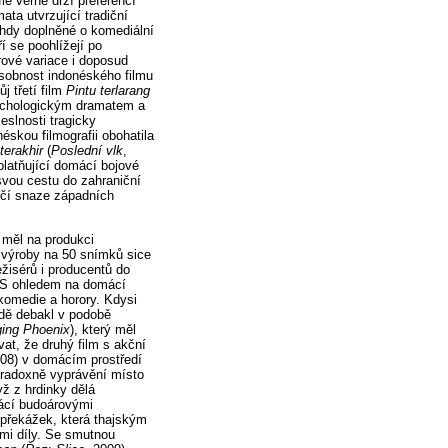
ie věrně drží preferencí
ta utvrzující tradiční
ohdy doplněné o komediální
í se poohlížejí po
rové variace i doposud
osobnost indonéského filmu
j třetí film
Pintu terlarang
psychologickým dramatem a
eslnosti tragicky
éskou filmografii obohatila
terakhir
(
Poslední vlk
,
platňující domácí bojové
svou cestu do zahraniční
ěčí snaze západních
 měl na produkci
s výroby na 50 snímků sice
ežisérů i producentů do
. S ohledem na domácí
 komedie a horory. Kdysi
ůdě debakl v podobě
ing Phoenix
), který měl
at, že druhý film s akční
008) v domácím prostředí
paradoxně vyprávění místo
ž z hrdinky dělá
tácí budoárovými
 překážek, která thajským
mi díly. Se smutnou