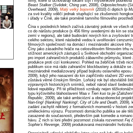
filmy, které si uchovávají lokální styl i myšlenkově podnětná 
Beast Stalker
(
Svědek
;
Ching yan
, 2008),
Odposlechnuto
(
Si
Overheard
, 2009),
Malý velký bojovník
(2010) či diptich
Ip M
za své kvality vděčí jednak stupňující se zkušenosti hongk
i úřady v Číně, ale také proměně tamního filmového prostředí
Čína v posledních letech zažívá závratný pokrok ve všech ob
co do nárůstu produkce (s 456 filmy uvedenými do kin se sta
zemí v regionu), ale také budování nových kin a zvyšování t
celého sektoru, které následně vedou k uvolňování cenzurní
filmových společností na domácí i mezinárodní akciové trhy
Číny jako zásadního hráče na celosvětovém filmovém trhu na
stížnost amerických zástupců u Světové obchodní organizac
pro import zahraničních produktů zábavního průmyslu, kter
produkce proti cizí konkurenci. Pohled na žebříček tržeb ni
publikum sice má rádo zahraniční blockbustery a dokáže se z
mezinárodně medializovaný případ bojkotu oslavného eposu
2009), když jeho nasazení do kin zapříčinilo stažení 2D verz
zůstává věrné čínským filmům. Loňský rok byl obzvláště ště
výpravných historických snímků, neboť národ slavil šedesát
lidové republiky. Při té příležitosti vznikaly nejen těžkotonáž
typu kýčovitého blahoslavení Maa v
Ťien kuo ta jie
(
Založení
Republic
, 2009), ale také ambiciózní a obrazoborecké projekt
Nan-ťing!
(
Nanking! Nanking!
;
City of Life and Death
, 2009), 
zadání zachytit některý z formativních momentů v historii z
uměleckému výrazu. Pozornosti domácího publika se ale těš
zasazené do současnosti, především pak komedie a romance
hávu. Z nich si loni přední pozornost získala rozvernost
Fej 
Sophie’s Revenge
, 2009) produkovaná mezinárodní hvězdou Č