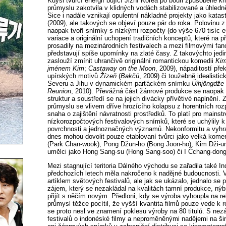
Kdysi tvůrčí energií bující Jižní Korea po bouři způsobené k
průmyslu zakotvila v klidných vodách stabilizované a úhledn
Sice i nadále vznikají opulentní nákladné projekty jako katas
(2009), ale takových se objeví pouze pár do roka. Polovinu z
naopak tvoří snímky s nízkými rozpočty (do výše 670 tisíc e
variace a originální uchopení tradičních konceptů, které na př
prosadily na mezinárodních festivalech a mezi filmovými fan
představují spíše upomínky na zlaté časy. Z takovýchto je
zaslouží zmínit uhrančivě originální romantickou komedii
Kim
jménem Kim
;
Castaway on the Moon
, 2009), nápaditostí pře
upírských motivů
Žízeň
(
Bakčü
, 2009) či toužebně idealistic
Severu a Jihu v dynamickém parťáckém snímku
Ŭihjŏngdže
Reunion
, 2010). Převážná část žánrové produkce se naopak
struktur a soustředí se na jejich divácky přívětivé naplnění.
průmyslu se vlivem dříve hrozícího kolapsu z horentních roz
snaha o zajištění návratnosti prostředků. To platí pro mainst
nízkorozpočtových festivalových snímků, které se uchýlily 
povrchnosti a jednoznačných významů. Nekonformitu a vyhra
dnes mohou dovolit pouze etablovaní tvůrci jako velká komer
(Park Chan-wook), Pong Džun-ho (Bong Joon-ho), Kim Dži-un
umělci jako Hong Sang-su (Hong Sang-soo) či I Čchang-dong
Mezi stagnující teritoria Dálného východu se zařadila také In
předchozích letech měla nakročeno k nadějné budoucnosti. 
artiklem světových festivalů, ale jak se ukázalo, jednalo se
zájem, který se nezakládal na kvalitách tamní produkce, nýbr
přijít s něčím novým. Předloni, kdy se výroba vyhoupla na rek
průmysl těžce pocítil, že vyšší kvantita filmů pouze vede k 
se proto nesl ve znamení poklesu výroby na 80 titulů. S ne
festivalů o indonéské filmy a neproměněnými nadějemi na šir