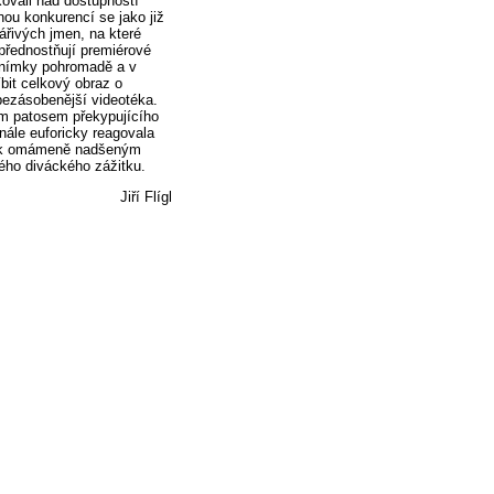
kovali nad dostupností
nou konkurencí se jako již
zářivých jmen, na které
upřednostňují premiérové
t snímky pohromadě a v
říbit celkový obraz o
bezásobenější videotéka.
ým patosem překypujícího
inále euforicky reagovala
u k omámeně nadšeným
ého diváckého zážitku.
Jiří Flígl