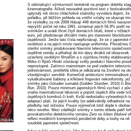
S odstrašující výmluvností tentokrát na program dolehla sta
kinematografie. Ačkoli nesoudně pozitivní text z festivalovéh
uplynulý rok skrze chlácholivé statistiky vyvolává dojem, že
pořádku, při bližším pohledu na vnitřní vztahy se ukazuje tris
že výsledky za rok 2009 hlásají 448 domácích filmů nasazen
nejvyšší počet od roku 1991, oznamují jejich 56,9% podíl na 
snímkům a uvádí třicet čtyři domácích titulů, které v tržbách
euro, jež představuje oficiální metu pro stanovení blockbus
úspěšnosti. Jenže tato čísla nepřiznávají, že se z japonské t
osobitost a na jejich místo nastupuje uniformita. Převážnou č
sterilní snímky produkované hlavními televizními společnost
úspěšné seriály a přitahují do kin davy diváků od obrazovek.
uzavřený osobitým filmařům a s výjimkou hrstky etablovanýc
Miike či Rjúiči Hiroki zůstávají světy produkcí hlavního pro
neprostupné. Zatímco mainstream se pod vedením televizních
jednotvárnosti, protilehlá sféra je odkázaná na živoření na okr
všeobjímající servilitě. Komerčně ambiciózní mimostudiové p
vykalkulované šablony a křiklavé fingování nekonformity, jež
snímky jako
Góruden surnabá
(
Golden Slumber
, 2010) či
Bói
Run
, 2010). Pouze minimum japonských filmů vychází z pův
snaha maximalizovat lákavost a pojistit úspěch díla vede tvů
úspěšných komiksů či knih. Kvůli nedostatku vyhraněných t
adaptací platí, že jejich kvality lze adekvátněji odhadnout n
předlohy než režiséra. Pouze výjimečně totiž dojde k obohac
něco nového. Mezi zdařilejší snímky v tomto ohledu patří lo
provokativního detektivního románu
Zero no šóten
(
Nulové o
reflexi morálních kompromisů poválečné doby a touhy na ně
soudobé japonské společnosti.