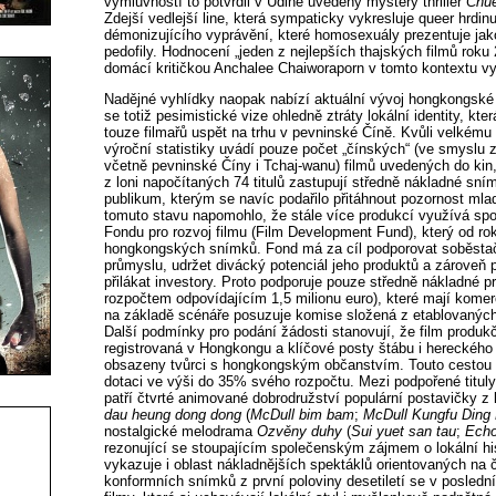
výmluvností to potvrdil v Udine uvedený mystery thriller
Chu
Zdejší vedlejší line, která sympaticky vykresluje queer hrdin
démonizujícího vyprávění, které homosexuály prezentuje jak
pedofily. Hodnocení „jeden z nejlepších thajských filmů roku
domácí kritičkou Anchalee Chaiworaporn v tomto kontextu vy
Nadějné vyhlídky naopak nabízí aktuální vývoj hongkongské 
se totiž pesimistické vize ohledně ztráty lokální identity, kter
touze filmařů uspět na trhu v pevninské Číně. Kvůli velkému
výroční statistiky uvádí pouze počet „čínských“ (ve smyslu z 
včetně pevninské Číny i Tchaj-wanu) filmů uvedených do kin
z loni napočítaných 74 titulů zastupují středně nákladné s
publikum, kterým se navíc podařilo přitáhnout pozornost ml
tomuto stavu napomohlo, že stále více produkcí využívá spo
Fondu pro rozvoj filmu (Film Development Fund), který od ro
hongkongských snímků. Fond má za cíl podporovat soběsta
průmyslu, udržet divácký potenciál jeho produktů a zárove
přilákat investory. Proto podporuje pouze středně nákladné 
rozpočtem odpovídajícím 1,5 milionu euro), které mají komer
na základě scénáře posuzuje komise složená z etablovaných 
Další podmínky pro podání žádosti stanovují, že film produkč
registrovaná v Hongkongu a klíčové posty štábu i hereckéh
obsazeny tvůrci s hongkongským občanstvím. Touto cestou
dotaci ve výši do 35% svého rozpočtu. Mezi podpořené tituly
patří čtvrté animované dobrodružství populární postavičky z
dau heung dong dong
(
McDull bim bam
;
McDull Kungfu Ding
nostalgické melodrama
Ozvěny duhy
(
Sui yuet san tau
;
Echo
rezonující se stoupajícím společenským zájmem o lokální hist
vykazuje i oblast nákladnějších spektáklů orientovaných na č
konformních snímků z první poloviny desetiletí se v posledníc