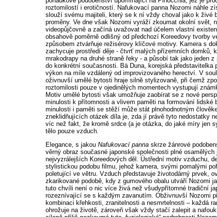
pohádkové podobenství upomínající na Pinocchia, jež je pr
roztomilostí i erotičností. Nafukovací panna Nozomi náhle zí
slouží svému majiteli, který se k ní vždy choval jako k živé b
proměny. Ve dne však Nozomi vyráží zkoumat okolní svět, na
videopůjčovně a začíná uvažovat nad účelem vlastní existenc
obsahově poměrně odlišný od předchozí Koreedovy tvorby ve
způsobem ztvárňuje režisérovy klíčové motivy. Kamera s dok
zachycuje prostředí děje - čtvrť malých přízemních domků, k
mrakodrapy na druhé straně řeky - a působí tak jako jeden z
do konkrétní současnosti. Bä Duna, korejská představitelka
výkon na míle vzdálený od improvizovaného herectví. V sou
oživnuvší umělé bytosti hraje silně stylizovaně, při čemž z
roztomilosti pouze v ojedinělých momentech vystupují známky 
Motiv umělé bytosti však umožňuje zaobírat se z nové pers
minulosti k přítomnosti a vlivem paměti na formování lidské
minulosti i paměti se stěží může stát plnohodnotným člově
zneklidňujících otázek díla je, zda jí právě tyto nedostatky n
víc než fakt, že kromě srdce (a je otázka, do jaké míry jen 
tělo pouze vzduch.
Elegance, s jakou
Nafukovací panna
skrze žánrové podobenst
věrný obraz současné japonské společnosti plné osamělých je
nejvyzrálejších Koreedových děl. Ústřední motiv vzduchu, de
stylistickou podobu filmu, jehož kamera, svými pomalými po
poletující ve větru. Vzduch představuje životodárný prvek,
zkarikované podobě, kdy z gumového obalu utváří Nozomi jak
tuto chvíli není o nic více živá než všudypřítomné tradiční
rozeznívající se s každým zavanutím. Obživnuvší Nozomi p
kombinaci křehkosti, zranitelnosti a nesmrtelnosti – každá ra
ohrožuje na životě, zároveň však vždy stačí zalepit a nafou