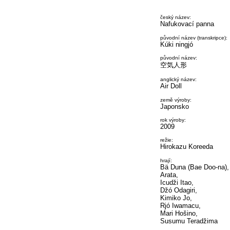
český název:
Nafukovací panna
původní název (transkripce):
Kúki ningjó
původní název:
空気人形
anglický název:
Air Doll
země výroby:
Japonsko
rok výroby:
2009
režie:
Hirokazu Koreeda
hrají:
Bä Duna (Bae Doo-na),
Arata,
Icudži Itao,
Džó Odagiri,
Kimiko Jo,
Rjó Iwamacu,
Mari Hošino,
Susumu Teradžima