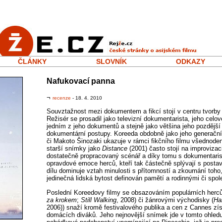
ČLÁNKY
SLOVNÍK
ODKAZY
Nafukovací panna
¬
recenze
- 18. 4. 2010
Souvztažnost mezi dokumentem a fikcí stojí v centru tvorby
Režisér se prosadil jako televizní dokumentarista, jeho celov
jedním z jeho dokumentů a stejně jako většina jeho pozdější
dokumentární postupy. Koreeda obdobně jako jeho generačn
či Makoto Šinozaki ukazuje v rámci fikčního filmu všednode
starší snímky jako
Distance
(2001) často stojí na improviza
dostatečně propracovaný scénář a díky tomu s dokumentaris
opravdové emoce herců, kteří tak částečně splývají s post
dílu dominuje vztah minulosti s přítomností a zkoumání toho,
jedinečná lidská bytost definován pamětí a rodinnými či spo
Poslední Koreedovy filmy se obsazováním populárních herců
za krokem
;
Still Walking
, 2008) či žánrovými východisky (
Ha
2006)) snaží kromě festivalového publika a cen z Cannes získ
domácích diváků. Jeho nejnovější snímek jde v tomto ohledu