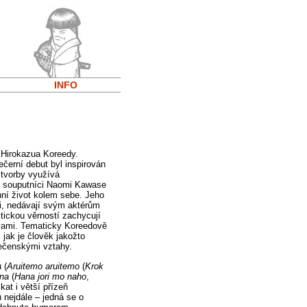
INFO
 Hirokazua Koreedy.
ečerní debut byl inspirován
 tvorby využívá
í souputníci Naomi Kawase
nní život kolem sebe. Jeho
ci, nedávají svým aktérům
tickou věrností zachycují
avami. Tematicky Koreedově
 jak je člověk jakožto
lečenskými vztahy.
 (
Aruitemo aruitemo
(
Krok
na
(
Hana jori mo naho
,
at i větší přízeň
 nejdále – jedná se o