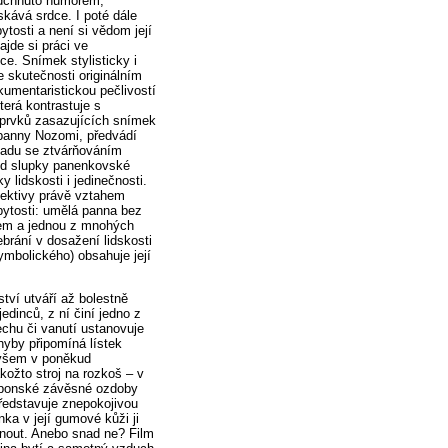
odchnuto humorem,
skává srdce. I poté dále
ytosti a není si vědom její
jde si práci ve
e. Snímek stylisticky i
 skutečnosti originálním
umentaristickou pečlivostí
terá kontrastuje s
 prvků zasazujících snímek
 panny Nozomi, předvádí
ladu se ztvárňováním
pod slupky panenkovské
lidskosti i jedinečnosti.
pektivy právě vztahem
 bytosti: umělá panna bez
kem a jednou z mnohých
ebrání v dosažení lidskosti
symbolického) obsahuje její
ví utváří až bolestně
dinců, z ní činí jedno z
chu či vanutí ustanovuje
hyby připomíná lístek
 ovšem v poněkud
ožto stroj na rozkoš – v
 japonské závěsné ozdoby
ředstavuje znepokojivou
nka v její gumové kůži ji
knout. Anebo snad ne? Film