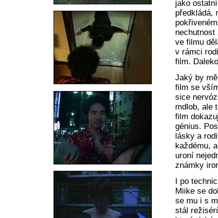
jako ostatn
předkládá, 
pokřivenému
nechutnost
ve filmu dě
v rámci rod
film. Daleko
Jaký by měl
film se vší
sice nervóz
mdlob, ale t
film dokazu
génius. Pos
lásky a rod
každému, al
uroní nejed
známky iron
I po techni
Miike se do
se mu i s m
stál režisé