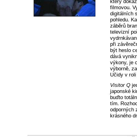
který dokáz
filmovou. V
digitálních
pohledu. K
záběrů bran
televizní p
vydrnkávano
při závěrečn
být heslo c
dává vynikn
výkony, je 
výborně, za
Učidy v rol
Visitor Q
je
japonské ki
buďto totál
tím. Rozhod
odporných z
krásného d