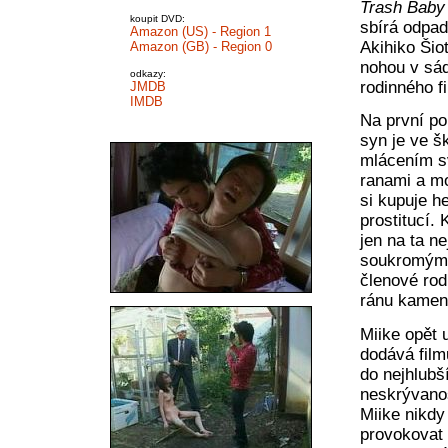
Trash Baby
koupit DVD:
sbírá odpad
Amazon (US) - Region 1
Akihiko Šio
Amazon (GB) - Region 0
nohou v sád
odkazy:
rodinného f
JMDB
IMDB
Na první po
syn je ve š
mlácením s
ranami a mo
si kupuje h
prostitucí.
jen na ta n
soukromým ú
členové rodi
ránu kamen
Miike opět 
dodává film
do nejhlubš
neskrývanos
Miike nikdy
provokovat 