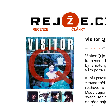
RECENZE
ČLÁNKY
Visitor Q
¬
recenze
- 01
Visitor Q je
kamenem do 
byl zmatený
vám po té r
Kijoši pracu
zrovna točí
rozhovor s 
Dospívající
svést. Ten 
se před ob