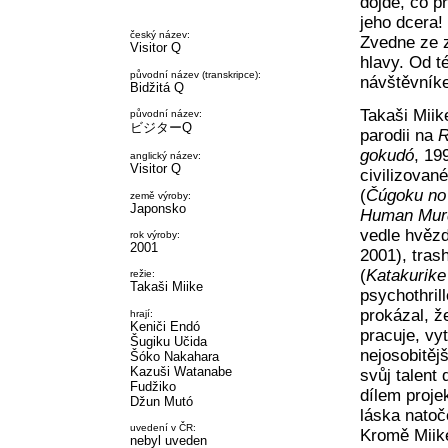
dojde, co p
jeho dcera!
český název:
Zvedne ze 
Visitor Q
hlavy. Od t
původní název (transkripce):
návštěvníke
Bidžitá Q
Takaši Miik
původní název:
ビジターQ
parodii na
R
gokudó
, 19
anglický název:
Visitor Q
civilizovan
(
Čúgoku no
země výroby:
Japonsko
Human Mur
vedle hvěz
rok výroby:
2001
2001), tras
(
Katakurike
režie:
Takaši Miike
psychothril
prokázal, ž
hrají:
Keniči Endó
pracuje, vyt
Šugiku Učida
nejosobitěj
Šóko Nakahara
Kazuši Watanabe
svůj talent
Fudžiko
dílem proje
Džun Mutó
láska natoč
uvedení v ČR:
Kromě Miike
nebyl uveden