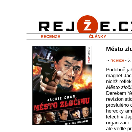
RECENZE
ČLÁNKY
Město zl
¬
recenze
- 5.
Podobně jak
magnet Jack
nichž refle
Město zloči
Derekem Ye
revizionist
proslulého 
herecky amb
letech v Ja
organizaci.
ale vedle p