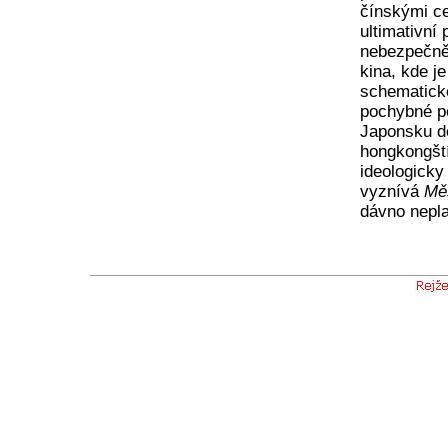
čínskými ce
ultimativní
nebezpečněj
kina, kde je
schematické
pochybné po
Japonsku do
hongkongští
ideologick
vyznívá
Měs
dávno nepl