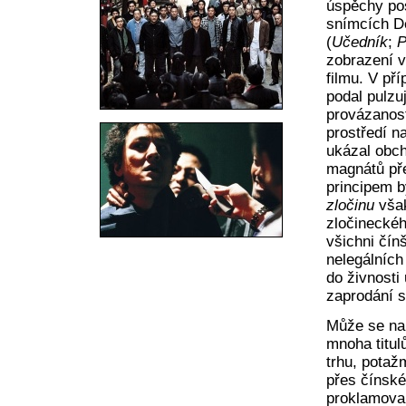
úspěchy pos
snímcích D
(
Učedník
;
P
zobrazení v
filmu. V př
podal pulzu
provázanost
prostředí n
ukázal obch
magnátů pře
principem b
zločinu
však
zločineckéh
všichni čínš
nelegálních
do živnosti
zaprodání 
Může se na
mnoha titul
trhu, pota
přes čínské
proklamoval