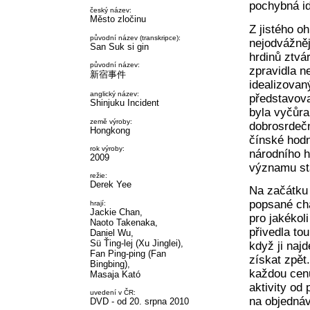
pochybná id
český název:
Město zločinu
Z jistého o
původní název (transkripce):
nejodvážněj
San Suk si gin
hrdinů ztvá
původní název:
zpravidla n
新宿事件
idealizovan
anglický název:
představova
Shinjuku Incident
byla vyčůra
země výroby:
dobrosrdečn
Hongkong
čínské hodn
rok výroby:
národního h
2009
významu sta
režie:
Derek Yee
Na začátk
popsané cha
hrají:
Jackie Chan,
pro jakékol
Naoto Takenaka,
přivedla to
Daniel Wu,
Sü Ťing-lej (Xu Jinglei),
když ji naj
Fan Ping-ping (Fan
získat zpět
Bingbing),
každou cenu
Masaja Kató
aktivity od
uvedení v ČR:
na objednáv
DVD - od 20. srpna 2010