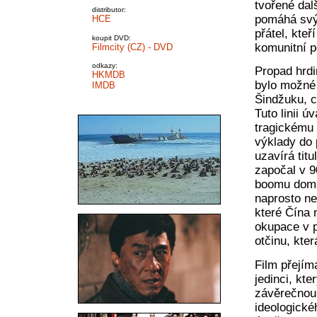
tvořené dal
distributor:
pomáhá svý
HCE
přátel, kte
koupit DVD:
komunitní p
Filmcity (CZ) - DVD
odkazy:
Propad hrdi
HKMDB
bylo možné 
IMDB
Šindžuku, c
Tuto linii 
tragickému 
výklady do 
uzavírá tit
započal v 90
boomu domá
naprosto ne
které Čína 
okupace v p
otčinu, kter
Film přejím
jedinci, kt
závěrečnou 
ideologické