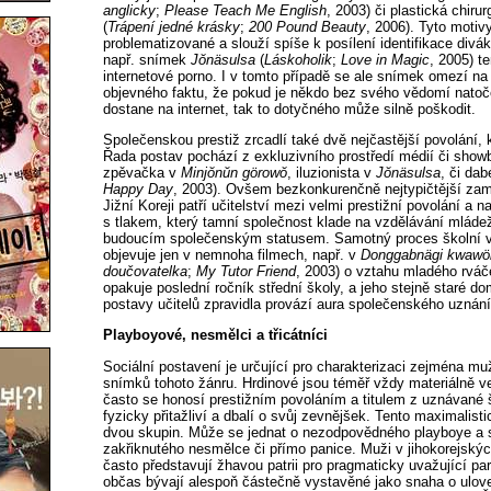
anglicky
;
Please Teach Me English
, 2003) či plastická chiru
(
Trápení jedné krásky
;
200 Pound Beauty
, 2006). Tyto motiv
problematizované a slouží spíše k posílení identifikace divá
např. snímek
Jŏnäsulsa
(
Láskoholik
;
Love in Magic
, 2005) t
internetové porno. I v tomto případě se ale snímek omezí na 
objevného faktu, že pokud je někdo bez svého vědomí natoč
dostane na internet, tak to dotyčného může silně poškodit.
Společenskou prestiž zrcadlí také dvě nejčastější povolání, k
Řada postav pochází z exkluzivního prostředí médií či sho
zpěvačka v
Minjŏnŭn görowŏ
, iluzionista v
Jŏnäsulsa
, či da
Happy Day
, 2003). Ovšem bezkonkurenčně nejtypičtější zamě
Jižní Koreji patří učitelství mezi velmi prestižní povolání a 
s tlakem, který tamní společnost klade na vzdělávání mládež
budoucím společenským statusem. Samotný proces školní v
objevuje jen v nemnoha filmech, např. v
Donggabnägi kwawö
doučovatelka
;
My Tutor Friend
, 2003) o vztahu mladého rváč
opakuje poslední ročník střední školy, a jeho stejně staré d
postavy učitelů zpravidla provází aura společenského uznání
Playboyové, nesmělci a třicátníci
Sociální postavení je určující pro charakterizaci zejména m
snímků tohoto žánru. Hrdinové jsou téměř vždy materiálně ve
často se honosí prestižním povoláním a titulem z uznávané š
fyzicky přitažliví a dbalí o svůj zevnějšek. Tento maximalistic
dvou skupin. Může se jednat o nezodpovědného playboye a 
zakřiknutého nesmělce či přímo panice. Muži v jihokorejsk
často představují žhavou patrii pro pragmaticky uvažující pa
občas bývají alespoň částečně vystavěné jako snaha o ulovení