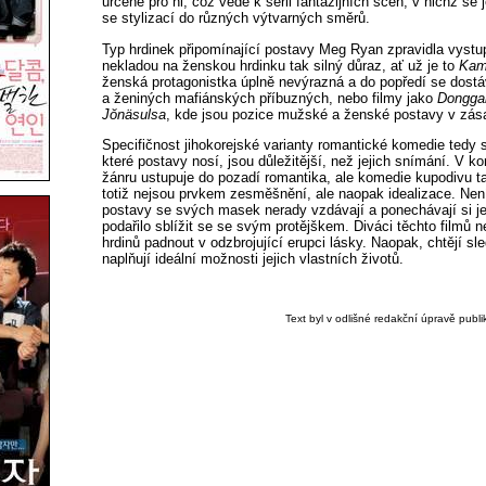
určené pro ni, což vede k sérii fantazijních scén, v nichž se j
se stylizací do různých výtvarných směrů.
Typ hrdinek připomínající postavy Meg Ryan zpravidla vystup
nekladou na ženskou hrdinku tak silný důraz, ať už je to
Kam
ženská protagonistka úplně nevýrazná a do popředí se dost
a ženiných mafiánských příbuzných, nebo filmy jako
Dongga
Jŏnäsulsa
, kde jsou pozice mužské a ženské postavy v zás
Specifičnost jihokorejské varianty romantické komedie tedy
které postavy nosí, jsou důležitější, než jejich snímání. V k
žánru ustupuje do pozadí romantika, ale komedie kupodivu 
totiž nejsou prvkem zesměšnění, ale naopak idealizace. Nen
postavy se svých masek nerady vzdávají a ponechávají si je 
podařilo sblížit se se svým protějškem. Diváci těchto filmů 
hrdinů padnout v odzbrojující erupci lásky. Naopak, chtějí sl
naplňují ideální možnosti jejich vlastních životů.
Text byl v odlišné redakční úpravě publ