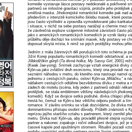
komedie vystavuje lásce postavy nedokonalé a pokřivené sm
partnerů se milostné gravitaci vzpírá, protože jeho protějšek
směšná maska. Jihokorejské romantické komedie pak nad am
především v intenzitě komického šklebu masek, které postav
jsou často výstřední a zpravidla vymodelované jako karikatur
i situace, v nichž na sebe postavy narážejí a chemie mezi ni
že závěrečná exploze vzájemné milostné závislosti často půs
jako v amerických romantických komediích je vznik lásky v
průběhu děje dochází ke snímání masek, kdy postavy ve chví
doposud skrytá místa, k nimž se jejich protějšky mohou přile
Jedním z mála žánrových děl porušujících toto schéma je p
Jižní Koreji popularitu romantických komedií odstartoval, a s
Jŏbkidžŏkin gŭnjŏ
(
Ta divná holka
;
My Sassy Girl
, 2001) re
(Kwak Jae-yong). Snímek zachycuje vztah energické dívky 
Kjŏn-ua jako zvláštní druh exorcismu, který ona provádí na 
seznámí náhodou v metru, do kterého ona nastoupí namol opi
jednomu z cestujících paruku, osloví Kjŏn-ua „Miláčku,“ a n
nátlakem cestujících odtáhne bezvědomou dívku z metra a n
zádech do motelu (scéna, kdy jeden z partnerů odnáší někam
protějšek, se stala emblémem většiny následujících jihokor
komedií). Když se dvojice setká podruhé, dívka chlapci přik
trestá ho, čemuž se Kjŏn-u bez většího odporu podvolí a tím
romance. V závěru snímku se však dozvídáme, že dívka m
dominantnímu přístupu osobní důvody. Průběh známosti s K
reprízou jejího staršího vztahu s partnerem, který zemřel př
metru. Dívka nutí Kjŏn-ua, aby prováděl přesně stejná vyznán
partner a nakonec zopakuje i roční odloučení dvojice, jež je
časové kapsle pod opuštěným stromem. Rituální pozadí vzta
podobu vymýtání mrtvého partnera novým živým partnerem,