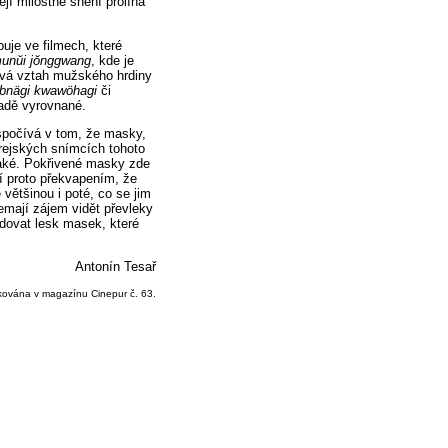
ejí milostné snění prolíná
uje ve filmech, které
unŭi jŏnggwang
, kde je
ává vztah mužského hrdiny
bnägi kwawöhagi
či
adě vyrovnané.
 spočívá v tom, že masky,
orejských snímcích tohoto
také. Pokřivené masky zde
í proto překvapením, že
většinou i poté, co se jim
nemají zájem vidět převleky
edovat lesk masek, které
Antonín Tesař
ikována v magazínu Cinepur č. 63.