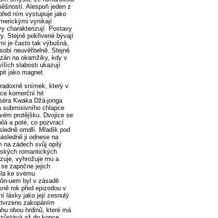
ěšností. Alespoň jeden z
 před ním vystupuje jako
erickými vynikají
y charakterizují. Postavy
y. Stejně pokřivené bývají
mi je často tak výbušná,
obí neuvěřitelně. Stejně
ázán na okamžiky, kdy v
lích slabosti ukazují
pit jako magnet.
aradoxně snímek, který v
ice komerční hit
žiséra Kwaka Džä-jonga
a submisivního chlapce
svém protějšku. Dvojice se
lá a poté, co pozvrací
ásledně omdlí. Mladík pod
ásledně ji odnese na
 na zádech svůj opilý
ejských romantických
azuje, vyhrožuje mu a
 se započne jejich
ěla ke svému
jŏn-uem byl v zásadě
esně rok před epizodou v
í lásky jako její zesnulý
 stvrzeno zakopáním
hu obou hrdinů, které má
 zůstává až do konce