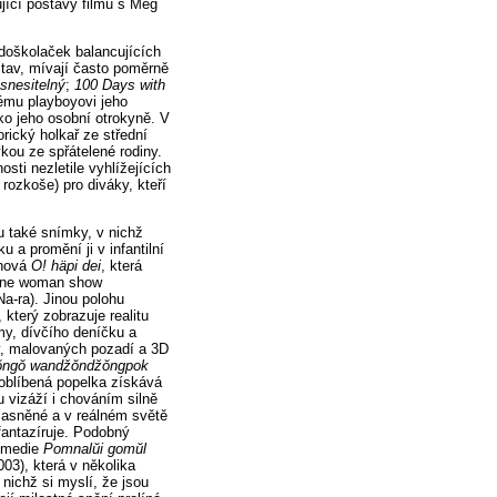
jící postavy filmů s Meg
edoškolaček balancujících
stav, mívají často poměrně
snesitelný
;
100 Days with
ému playboyovi jeho
ko jeho osobní otrokyně. V
orický holkař ze střední
vkou ze spřátelené rodiny.
osti nezletile vyhlížejících
 rozkoše) pro diváky, kteří
u také snímky, v nichž
 a promění ji v infantilní
inová
O! häpi dei
, která
o one woman show
a-ra). Jinou polohu
, který zobrazuje realitu
my, dívčího deníčku a
v, malovaných pozadí a 3D
ŏngŏ wandžŏndžŏngpok
eoblíbená popelka získává
 vizáží i chováním silně
zasněné a v reálném světě
fantazíruje. Podobný
komedie
Pomnalŭi gomŭl
003), která v několika
nichž si myslí, že jsou