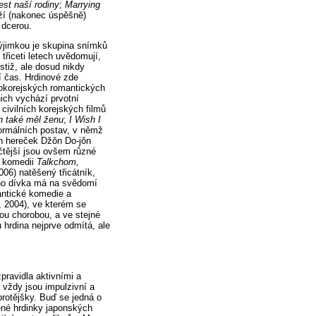
est naší rodiny
;
Marrying
aží (nakonec úspěšně)
 dcerou.
výjimkou je skupina snímků
 třiceti letech uvědomují,
stiž, ale dosud nikdy
í čas. Hrdinové zde
ihokorejských romantických
ich vychází prvotní
civilních korejských filmů
h také měl ženu
;
I Wish I
ormálních postav, v němž
ých hereček Džŏn Do-jŏn
ičtější jsou ovšem různé
V komedii
Talkchom,
006) natěšený třicátník,
jeho dívka má na svědomí
mantické komedie a
, 2004), ve kterém se
nou chorobou, a ve stejné
hrdina nejprve odmítá, ale
pravidla aktivními a
 vždy jsou impulzivní a
protějšky. Buď se jedná o
lené hrdinky japonských