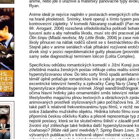
anime, nebo jde o urážlivé a mateřsky panovačné typy evoku
Ryan.
Anime ideál je nejvíce naplněn v postavách energických stř
na hraně plnoletosti. Snímky, které operují s tímto typem po
kontroverzní zápletky. V komedii
Näsarang ssakadži
(
Pan ne
Mr. Arrogant
, 2004) rozezlená středoškolačka poškodí bohat
luxusní auto a aby nahradila škodu, musí sto dní pracovat ja
Ŏlin šinpu
(
Mladá nevěsta
;
My Little Bride
, 2004) je zase not
školy přinucen na nátlak rodičů oženit se s šestnáctiletou dí
Stejně jako v anime seriálech však přitakání rozjívené erotičn
dívek stojí v pozici neproblematické guilty pleasure (provinilé
samy sebe diagnostikují termínem lolicon (Lolita Complex).
Specifickou odrůdou romantických komedií v Jižní Koreji jso
ztřeštěná maska ženských postav infikuje celou realitu snímku
hyperstylizovanou show. Do této sorty filmů spadá amfetam
téměř úplně potlačuje romantickou linii a celá je pojatá jak
excentrické televizní herečky a zpěvačky Čang Na-ry (Jang N
hyperstylizace představuje snímek
Jŏngŏ wandžŏndžŏngpok
očima hlavní hrdinky jako ornamentální směs televizní rekla
lifestylového magazínu plnou textových a obrázkových zprá
animovaných prostředí stylizovaných jako počítačová hra.
J
také patří k relativně frekventovanému typu filmů, v nichž n
srdce žádaného mužského objektu. Hrdinka tohoto filmu svou
připomíná českou ošklivku Katku a přesně reprezentuje typ 
nejisté postavy, která se ke skutečnému štěstí v zásadě pro
životní styl ztělesňuje také hrdinka další hyperstylizované 
čoahasejo?
(
Máte rádi jarní medvědy?
;
Spring Bears Love
, 2
výtvarných publikacích v knihovně objeví milostné vzkazy, o 