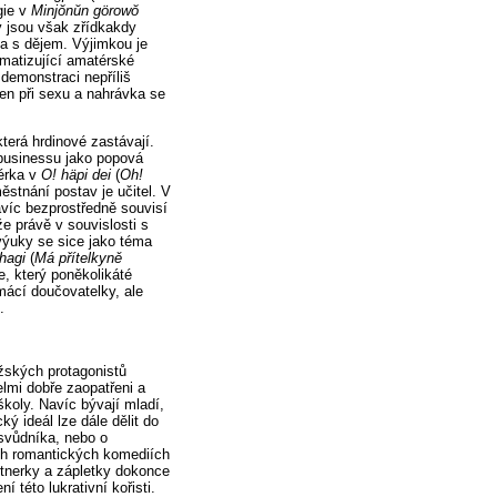
rgie v
Minjŏnŭn görowŏ
y jsou však zřídkakdy
ka s dějem. Výjimkou je
ematizující amatérské
demonstraci nepříliš
en při sexu a nahrávka se
terá hrdinové zastávají.
wbusinessu jako popová
bérka v
O! häpi dei
(
Oh!
stnání postav je učitel. V
navíc bezprostředně souvisí
e právě v souvislosti s
ýuky se sice jako téma
hagi
(
Má přítelkyně
e, který poněkolikáté
omácí doučovatelky, ale
.
užských protagonistů
lmi dobře zaopatřeni a
koly. Navíc bývají mladí,
ký ideál lze dále dělit do
svůdníka, nebo o
ých romantických komediích
rtnerky a zápletky dokonce
 této lukrativní kořisti.