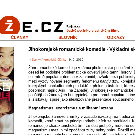
ČLÁNKY
SLOVNÍK
ODKAZY
Jihokorejské romantické komedie - Výkladní sk
¬
články
/
tematické články
- 9. 5. 2010
Žánr romantické komedie je v rámci jihokorejské populární k
deseti let podobně problematické odvětví jako tamní horory. 
nesmírně populární doma i v zahraničí, avšak mezi publicisty
mezi vyzdvihované segmenty fenoménu
hanrju
(tzv. korejsk
korejských popkulturních produktů z přelomu tisíciletí, kter
pozornost napříč Asií i na Západě). Jihokorejské romantické 
pouštějí do žánrových her typických pro tamní populární kine
si získávají spíše jako idealizované prezentace současného ž
Magnetismus, exorcismus a militantní vztahy
Jihokorejské žánrové snímky v zásadě navazují na tradici 
komedií, která staví na principu přitahujících se protikladů. 
romance je charakteristická tím, že oba protipóly rodícího 
magnetismu mezi nimi zpočátku zuby nehty brání. Rozdíl me
romancí a romantickou komedií je v podstatě aristotelský v