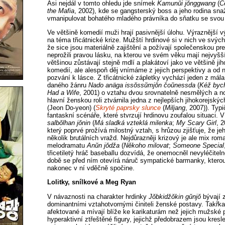
Asi nejdál v tomto ohledu jde snímek
Kamunŭi jŏnggwang
(
Č
the Mafia
, 2002), kde se gangsterský boss a jeho rodina sn
vmanipulovat bohatého mladého právníka do sňatku se svou
Ve většině komedií muži hrají pasivnější úlohu. Výraznější 
na téma třicátnické krize. Mužští hrdinové si v nich ve svých
že sice jsou materiálně zajištění a požívají společenskou pre
neprožili pravou lásku, na kterou ve svém věku mají nejvyšš
většinou zůstávají stejně mdlí a plakátoví jako ve většině j
komedií, ale alespoň děj vnímáme z jejich perspektivy a od n
pozvání k lásce. Z třicátnické zápletky vychází jeden z mála 
daného žánru
Nado anäga issŏssŭmjŏn čoŭnessda
(
Kéž byc
Had a Wife
, 2001) o vztahu dvou srovnatelně nesmělých a n
hlavní ženskou roli ztvárnila jedna z nejlepších jihokorejsk
(Jeon Do-yeon) (
Skryté paprsky slunce
(
Miljang
, 2007)). Typ
fantaskní scénáře, které stvrzují hrdinovu zoufalou situaci. 
salbŏlhan jŏnin
(
Má sladká vzteklá milenka
;
My Scary Girl
, 2
který poprvé prožívá milostný vztah, s hrůzou zjišťuje, že 
několik brutálních vražd. Nejdůrazněji krizový je ale mix ro
melodramatu
Anŭn jŏdža
(
Někoho milovat
;
Someone Special
třicetiletý hráč baseballu dozvídá, že onemocněl nevyléčitel
době se před ním otevírá náruč sympatické barmanky, kterou 
nakonec v ní vděčně spočine.
Lolitky, snílkové a Meg Ryan
V návaznosti na charakter hrdinky
Jŏbkidžŏkin gŭnjŏ
bývají z
dominantními vztahotvornými činiteli ženské postavy. Takřka
afektované a mívají blíže ke karikaturám než jejich mužské 
hyperaktivní ztřeštěné figury, jejichž předobrazem jsou kres