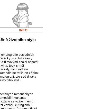
INFO
říně životního stylu
inematografie posledních
Divácky jsou tyto žánry
 a filmovými znalci nepatří
á vlna, tedy smršť
é získaly mimořádnou
komedie se totiž jen zřídka
matografii, ale své diváky
ivotního stylu.
amerických romantických
Komediální varianta
se vztahu se vzájemnému
zi vážnou či tragickou
 tom smyslu, že romantická