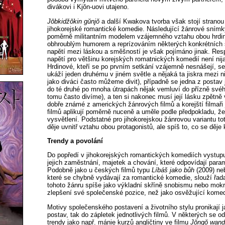
divákovi i Kjŏn-uovi utajeno.
Jŏbkidžŏkin gŭnjŏ
a další Kwakova tvorba však stojí stranou
jihokorejské romantické komedie. Následující žánrové snímk
poměrně militantním modelem vzájemného vztahu obou hrdin
obhroublým humorem a reprízováním některých konkrétních s
napětí mezi láskou a směšností je však pojímáno jinak. Respe
napětí pro většinu korejských romatnických komedií není nija
Hrdinové, kteří se po prvním setkání vzájemně nesnášejí, se
ukáží jeden druhému v jiném světle a nějaká ta jiskra mezi n
jako diváci často můžeme divit), případně se jedna z postav
do té druhé po mnoha útrapách nějak vemluví do přízně svéh
tomu často divíme), a ten si nakonec musí její lásku zpětně 
dobře známé z amerických žánrových filmů a korejští filmaři 
filmů aplikují poměrně nuceně a uměle podle předpokladu, ž
vysvětlení. Podstatné pro jihokorejskou žánrovou variantu tot
děje uvnitř vztahu obou protagonistů, ale spíš to, co se děje 
Trendy a povolání
Do popředí v jihokorejských romantických komediích vystupu
jejich zaměstnání, majetek a chování, které odpovídají para
Podobně jako u českých filmů typu
Líbáš jako bůh
(2009) n
které se chybně vydávají za romantické komedie, slouží řad
tohoto žánru spíše jako výkladní skříně snobismu nebo mokr
zlepšení své společenské pozice, než jako osvěžující kome
Motivy společenského postavení a životního stylu pronikají j
postav, tak do zápletek jednotlivých filmů. V některých se o
trendy jako např. mánie kurzů angličtiny ve filmu
Jŏngŏ wan