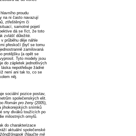
 hlavního proudu
y na ni často navazují
ů, ztřeštěným či
ituací, samotné pojetí
ktive dá se říct, že toto
k zvlášť důležité.
 v průběhu děje náhle
imi přeskočí (byť se tomu
 jednostranně zamilovaná
o protějšku (a opět se
vyprosit. Tyto modely jsou
je do zápletek jednotlivých
e láska nepotřebuje žádné
iž není ani tak to, co se
kolem něj.
je sociální pozice postav,
metrům společenských elit.
ebo
Román pro ženy
(2005),
a jihokorejských snímků
é sny diváků toužících po
die milostných omylů.
ak do charakterizace
dráží aktuální společenské
džŏndžŏngpok
(
Naučte mě